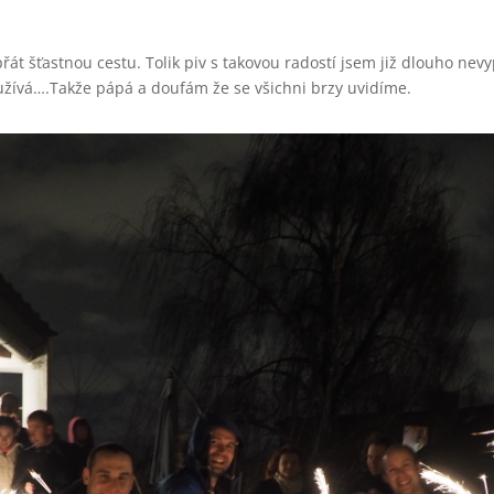
řát šťastnou cestu. Tolik piv s takovou radostí jsem již dlouho nevyp
 užívá….Takže pápá a doufám že se všichni brzy uvidíme.