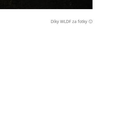
Díky WLDF za fotky 🙂