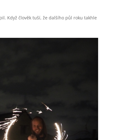
il. Když člověk tuší, že dalšího půl roku takhle